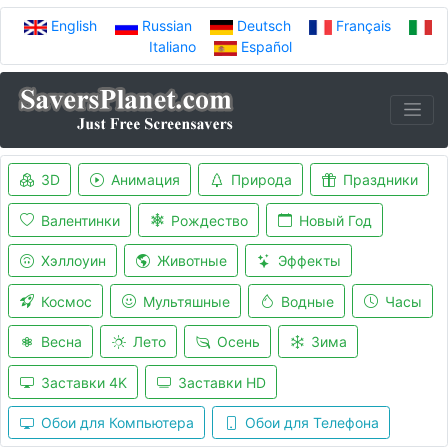
English
Russian
Deutsch
Français
Italiano
Español
3D
Анимация
Природа
Праздники
Валентинки
Рождество
Новый Год
Хэллоуин
Животные
Эффекты
Космос
Мультяшные
Водные
Часы
Весна
Лето
Осень
Зима
Заставки 4K
Заставки HD
Обои для Компьютера
Обои для Телефона