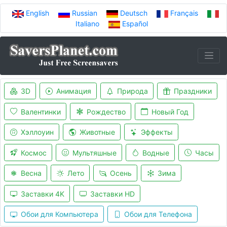
English
Russian
Deutsch
Français
Italiano
Español
3D
Анимация
Природа
Праздники
Валентинки
Рождество
Новый Год
Хэллоуин
Животные
Эффекты
Космос
Мультяшные
Водные
Часы
Весна
Лето
Осень
Зима
Заставки 4K
Заставки HD
Обои для Компьютера
Обои для Телефона