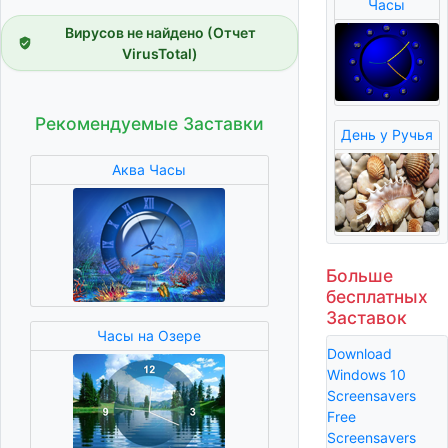
Часы
Вирусов не найдено (Отчет
VirusTotal)
Рекомендуемые Заставки
День у Ручья
Аква Часы
Больше
бесплатных
Заставок
Часы на Озере
Download
Windows 10
Screensavers
Free
Screensavers