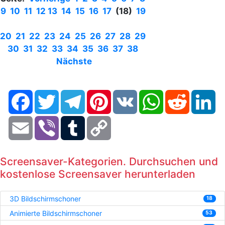
9
10
11
12
13
14
15
16
17
(18)
19
20
21
22
23
24
25
26
27
28
29
30
31
32
33
34
35
36
37
38
Nächste
Facebook
Twitter
Telegram
Pinterest
VK
WhatsApp
Reddit
Li
Email
Viber
Tumblr
Copy
Link
Screensaver-Kategorien. Durchsuchen und
kostenlose Screensaver herunterladen
3D Bildschirmschoner
18
Animierte Bildschirmschoner
53