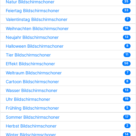
Natur Bildschirmschoner
35
Feiertag Bildschirmschoner
33
Valentinstag Bildschirmschoner
7
Weihnachten Bildschirmschoner
16
Neujahr Bildschirmschoner
13
Halloween Bildschirmschoner
8
Tier Bildschirmschoner
11
Effekt Bildschirmschoner
56
Weltraum Bildschirmschoner
7
Cartoon Bildschirmschoner
8
Wasser Bildschirmschoner
13
Uhr Bildschirmschoner
19
Frühling Bildschirmschoner
5
Sommer Bildschirmschoner
17
Herbst Bildschirmschoner
2
Winter Bildschirmschoner
14