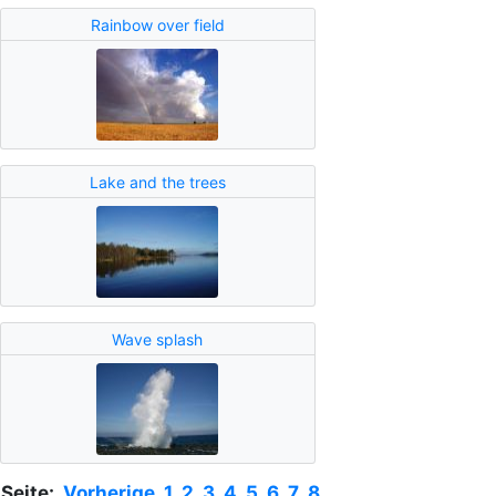
Rainbow over field
Lake and the trees
Wave splash
Seite:
Vorherige
1
2
3
4
5
6
7
8