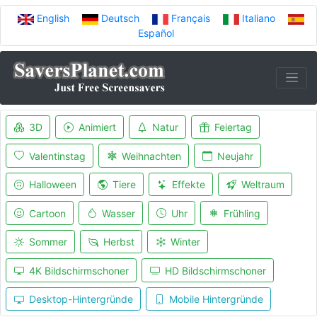
English
Deutsch
Français
Italiano
Español
3D
Animiert
Natur
Feiertag
Valentinstag
Weihnachten
Neujahr
Halloween
Tiere
Effekte
Weltraum
Cartoon
Wasser
Uhr
Frühling
Sommer
Herbst
Winter
4K Bildschirmschoner
HD Bildschirmschoner
Desktop-Hintergründe
Mobile Hintergründe