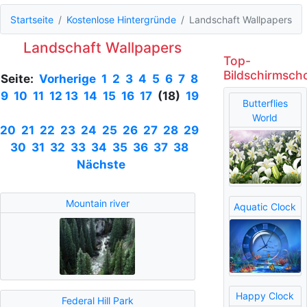
Startseite
Kostenlose Hintergründe
Landschaft Wallpapers
Landschaft Wallpapers
Top-
Bildschirmsch
Seite:
Vorherige
1
2
3
4
5
6
7
8
9
10
11
12
13
14
15
16
17
(18)
19
Butterflies
World
20
21
22
23
24
25
26
27
28
29
30
31
32
33
34
35
36
37
38
Nächste
Mountain river
Aquatic Clock
Happy Clock
Federal Hill Park