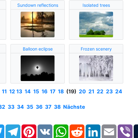
Sundown reflections
Isolated trees
Balloon eclipse
Frozen scenery
11
12
13
14
15
16
17
18
(19)
20
21
22
23
24
32
33
34
35
36
37
38
Nächste
book
Twitter
Telegram
Pinterest
VK
WhatsApp
Reddit
LinkedIn
Email
Vi