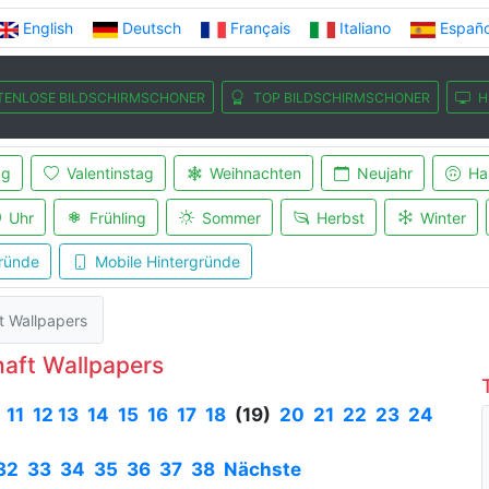
English
Deutsch
Français
Italiano
Españo
TENLOSE BILDSCHIRMSCHONER
TOP BILDSCHIRMSCHONER
H
ag
Valentinstag
Weihnachten
Neujahr
Ha
Uhr
Frühling
Sommer
Herbst
Winter
ründe
Mobile Hintergründe
t Wallpapers
aft Wallpapers
11
12
13
14
15
16
17
18
(19)
20
21
22
23
24
32
33
34
35
36
37
38
Nächste