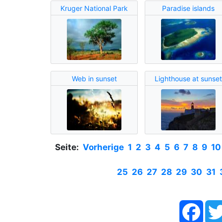
Kruger National Park
Paradise islands
Web in sunset
Lighthouse at sunset
Seite:
Vorherige
1
2
3
4
5
6
7
8
9
10
25
26
27
28
29
30
31
Face