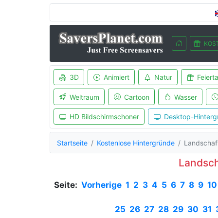
KOS
3D
Animiert
Natur
Feiert
Weltraum
Cartoon
Wasser
HD Bildschirmschoner
Desktop-Hinterg
Startseite
Kostenlose Hintergründe
Landschaf
Landsch
Seite:
Vorherige
1
2
3
4
5
6
7
8
9
10
25
26
27
28
29
30
31