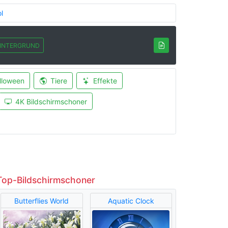
l
INTERGRUND
lloween
Tiere
Effekte
4K Bildschirmschoner
Top-Bildschirmschoner
Butterflies World
Aquatic Clock