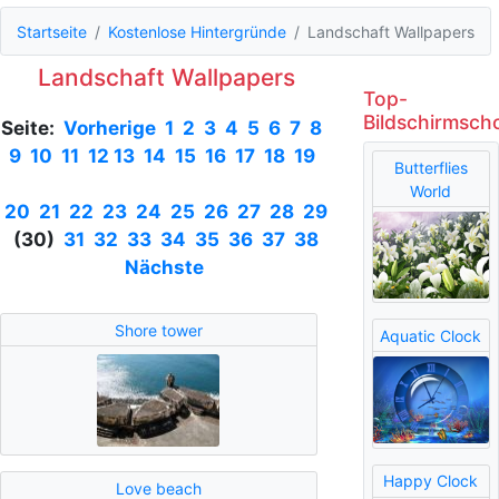
Startseite
Kostenlose Hintergründe
Landschaft Wallpapers
Landschaft Wallpapers
Top-
Bildschirmsch
Seite:
Vorherige
1
2
3
4
5
6
7
8
9
10
11
12
13
14
15
16
17
18
19
Butterflies
World
20
21
22
23
24
25
26
27
28
29
(30)
31
32
33
34
35
36
37
38
Nächste
Shore tower
Aquatic Clock
Happy Clock
Love beach