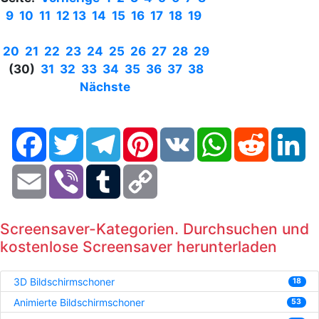
9
10
11
12
13
14
15
16
17
18
19
20
21
22
23
24
25
26
27
28
29
(30)
31
32
33
34
35
36
37
38
Nächste
Facebook
Twitter
Telegram
Pinterest
VK
WhatsApp
Reddit
Li
Email
Viber
Tumblr
Copy
Link
Screensaver-Kategorien. Durchsuchen und
kostenlose Screensaver herunterladen
3D Bildschirmschoner
18
Animierte Bildschirmschoner
53