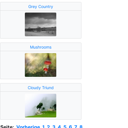
Grey Country
Mushrooms
Cloudy Triund
Seite:
Vorherige
1
2
3
4
5
6
7
8