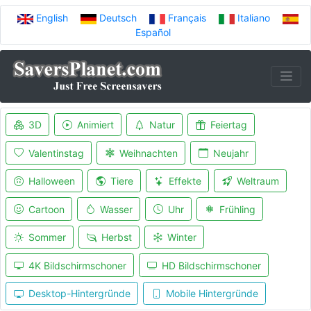
English
Deutsch
Français
Italiano
Español
3D
Animiert
Natur
Feiertag
Valentinstag
Weihnachten
Neujahr
Halloween
Tiere
Effekte
Weltraum
Cartoon
Wasser
Uhr
Frühling
Sommer
Herbst
Winter
4K Bildschirmschoner
HD Bildschirmschoner
Desktop-Hintergründe
Mobile Hintergründe