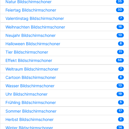
Natur Bildschirmschoner
35
Feiertag Bildschirmschoner
33
Valentinstag Bildschirmschoner
7
Weihnachten Bildschirmschoner
16
Neujahr Bildschirmschoner
13
Halloween Bildschirmschoner
8
Tier Bildschirmschoner
11
Effekt Bildschirmschoner
56
Weltraum Bildschirmschoner
7
Cartoon Bildschirmschoner
8
Wasser Bildschirmschoner
13
Uhr Bildschirmschoner
19
Frühling Bildschirmschoner
5
Sommer Bildschirmschoner
17
Herbst Bildschirmschoner
2
Winter Bildschirmschoner
14