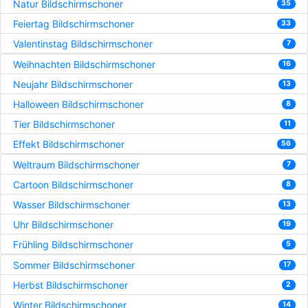
Natur Bildschirmschoner
35
Feiertag Bildschirmschoner
33
Valentinstag Bildschirmschoner
7
Weihnachten Bildschirmschoner
16
Neujahr Bildschirmschoner
13
Halloween Bildschirmschoner
8
Tier Bildschirmschoner
11
Effekt Bildschirmschoner
56
Weltraum Bildschirmschoner
7
Cartoon Bildschirmschoner
8
Wasser Bildschirmschoner
13
Uhr Bildschirmschoner
19
Frühling Bildschirmschoner
5
Sommer Bildschirmschoner
17
Herbst Bildschirmschoner
2
Winter Bildschirmschoner
14