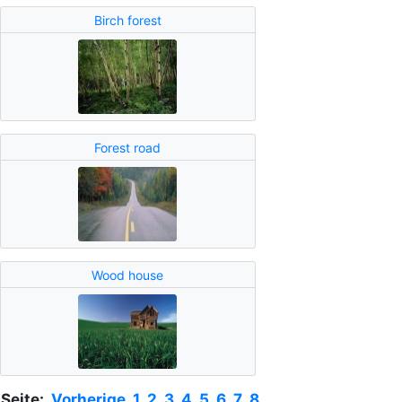
Birch forest
Forest road
Wood house
Seite:
Vorherige
1
2
3
4
5
6
7
8