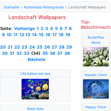
Startseite
Kostenlose Hintergründe
Landschaft Wallpapers
Landschaft Wallpapers
Top-
Bildschirmsch
Seite:
Vorherige
1
2
3
4
5
6
7
8
9
10
11
12
13
14
15
16
17
18
19
Butterflies
World
20
21
22
23
24
25
26
27
28
29
30
31
32
33
(34)
35
36
37
38
Nächste
Life below red sea
Aquatic Clock
Happy Clock
Reed flute