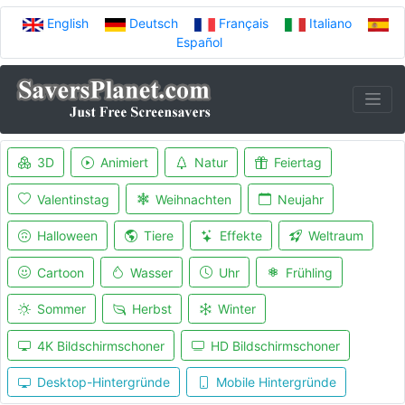
English
Deutsch
Français
Italiano
Español
3D
Animiert
Natur
Feiertag
Valentinstag
Weihnachten
Neujahr
Halloween
Tiere
Effekte
Weltraum
Cartoon
Wasser
Uhr
Frühling
Sommer
Herbst
Winter
4K Bildschirmschoner
HD Bildschirmschoner
Desktop-Hintergründe
Mobile Hintergründe