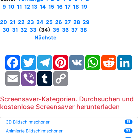
9
10
11
12
13
14
15
16
17
18
19
20
21
22
23
24
25
26
27
28
29
30
31
32
33
(34)
35
36
37
38
Nächste
Facebook
Twitter
Telegram
Pinterest
VK
WhatsApp
Reddit
Li
Email
Viber
Tumblr
Copy
Link
Screensaver-Kategorien. Durchsuchen und
kostenlose Screensaver herunterladen
3D Bildschirmschoner
18
Animierte Bildschirmschoner
53