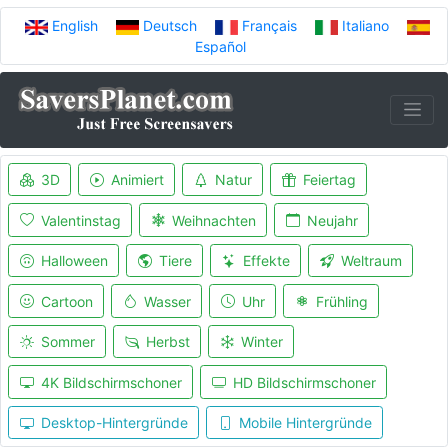
English
Deutsch
Français
Italiano
Español
3D
Animiert
Natur
Feiertag
Valentinstag
Weihnachten
Neujahr
Halloween
Tiere
Effekte
Weltraum
Cartoon
Wasser
Uhr
Frühling
Sommer
Herbst
Winter
4K Bildschirmschoner
HD Bildschirmschoner
Desktop-Hintergründe
Mobile Hintergründe