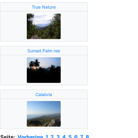
True Nature
Sunset Palm ree
Calabria
Seite:
Vorherige
1
2
3
4
5
6
7
8