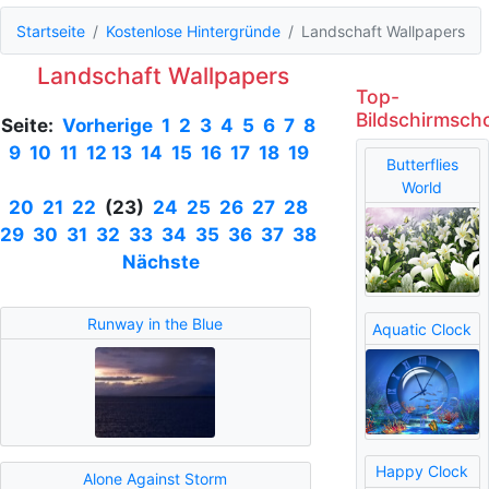
Startseite
Kostenlose Hintergründe
Landschaft Wallpapers
Landschaft Wallpapers
Top-
Bildschirmsch
Seite:
Vorherige
1
2
3
4
5
6
7
8
9
10
11
12
13
14
15
16
17
18
19
Butterflies
World
20
21
22
(23)
24
25
26
27
28
29
30
31
32
33
34
35
36
37
38
Nächste
Runway in the Blue
Aquatic Clock
Happy Clock
Alone Against Storm