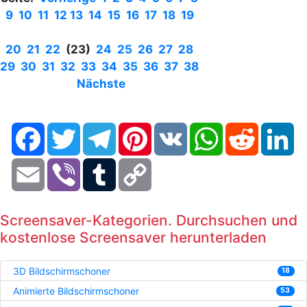
9
10
11
12
13
14
15
16
17
18
19
20
21
22
(23)
24
25
26
27
28
29
30
31
32
33
34
35
36
37
38
Nächste
Facebook
Twitter
Telegram
Pinterest
VK
WhatsApp
Reddit
Li
Email
Viber
Tumblr
Copy
Link
Screensaver-Kategorien. Durchsuchen und
kostenlose Screensaver herunterladen
3D Bildschirmschoner
18
Animierte Bildschirmschoner
53