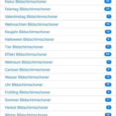
Natur Bildschirmschoner
35
Feiertag Bildschirmschoner
33
Valentinstag Bildschirmschoner
7
Weihnachten Bildschirmschoner
16
Neujahr Bildschirmschoner
13
Halloween Bildschirmschoner
8
Tier Bildschirmschoner
11
Effekt Bildschirmschoner
56
Weltraum Bildschirmschoner
7
Cartoon Bildschirmschoner
8
Wasser Bildschirmschoner
13
Uhr Bildschirmschoner
19
Frühling Bildschirmschoner
5
Sommer Bildschirmschoner
17
Herbst Bildschirmschoner
2
Winter Bildschirmschoner
14