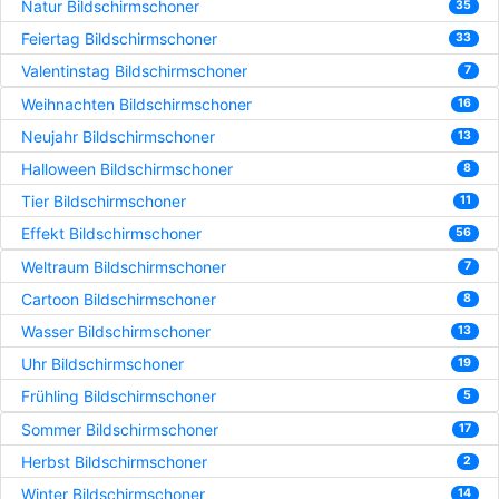
Natur Bildschirmschoner
35
Feiertag Bildschirmschoner
33
Valentinstag Bildschirmschoner
7
Weihnachten Bildschirmschoner
16
Neujahr Bildschirmschoner
13
Halloween Bildschirmschoner
8
Tier Bildschirmschoner
11
Effekt Bildschirmschoner
56
Weltraum Bildschirmschoner
7
Cartoon Bildschirmschoner
8
Wasser Bildschirmschoner
13
Uhr Bildschirmschoner
19
Frühling Bildschirmschoner
5
Sommer Bildschirmschoner
17
Herbst Bildschirmschoner
2
Winter Bildschirmschoner
14