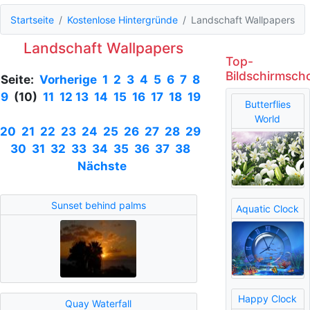
Startseite
Kostenlose Hintergründe
Landschaft Wallpapers
Landschaft Wallpapers
Top-
Bildschirmsch
Seite:
Vorherige
1
2
3
4
5
6
7
8
9
(10)
11
12
13
14
15
16
17
18
19
Butterflies
World
20
21
22
23
24
25
26
27
28
29
30
31
32
33
34
35
36
37
38
Nächste
Sunset behind palms
Aquatic Clock
Happy Clock
Quay Waterfall