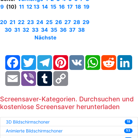
9
(10)
11
12
13
14
15
16
17
18
19
20
21
22
23
24
25
26
27
28
29
30
31
32
33
34
35
36
37
38
Nächste
Facebook
Twitter
Telegram
Pinterest
VK
WhatsApp
Reddit
Li
Email
Viber
Tumblr
Copy
Link
Screensaver-Kategorien. Durchsuchen und
kostenlose Screensaver herunterladen
3D Bildschirmschoner
18
Animierte Bildschirmschoner
53