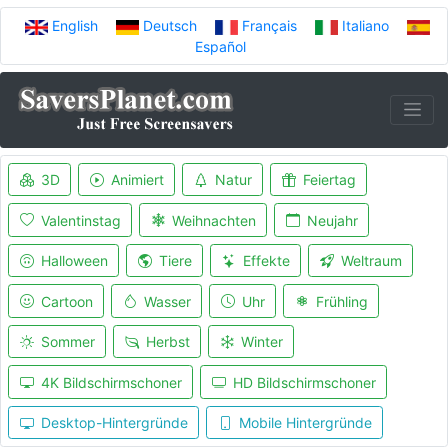
English
Deutsch
Français
Italiano
Español
3D
Animiert
Natur
Feiertag
Valentinstag
Weihnachten
Neujahr
Halloween
Tiere
Effekte
Weltraum
Cartoon
Wasser
Uhr
Frühling
Sommer
Herbst
Winter
4K Bildschirmschoner
HD Bildschirmschoner
Desktop-Hintergründe
Mobile Hintergründe