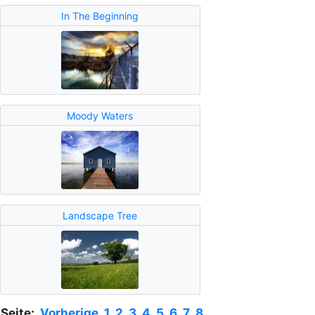
In The Beginning
Moody Waters
Landscape Tree
Seite:
Vorherige
1
2
3
4
5
6
7
8