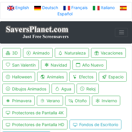
English
Deutsch
Français
Italiano
Español
3D
Animado
Naturaleza
Vacaciones
San Valentín
Navidad
Año Nuevo
Halloween
Animales
Efectos
Espacio
Dibujos Animados
Agua
Reloj
Primavera
Verano
Otoño
Invierno
Protectores de Pantalla 4K
Protectores de Pantalla HD
Fondos de Escritorio