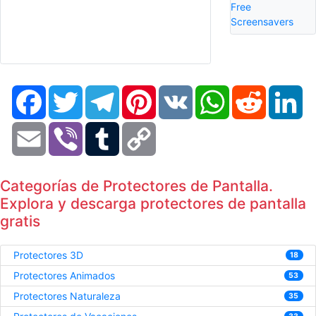
Free
Screensavers
Facebook
Twitter
Telegram
Pinterest
VK
WhatsApp
Reddit
Li
Email
Viber
Tumblr
Copy
Link
Categorías de Protectores de Pantalla.
Explora y descarga protectores de pantalla
gratis
Protectores 3D
18
Protectores Animados
53
Protectores Naturaleza
35