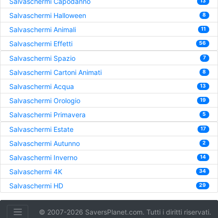
Salvaschermi Capodanno
13
Salvaschermi Halloween
8
Salvaschermi Animali
11
Salvaschermi Effetti
56
Salvaschermi Spazio
7
Salvaschermi Cartoni Animati
8
Salvaschermi Acqua
13
Salvaschermi Orologio
19
Salvaschermi Primavera
5
Salvaschermi Estate
17
Salvaschermi Autunno
2
Salvaschermi Inverno
14
Salvaschermi 4K
34
Salvaschermi HD
29
© 2007-2026 SaversPlanet.com. Tutti i diritti riservati.