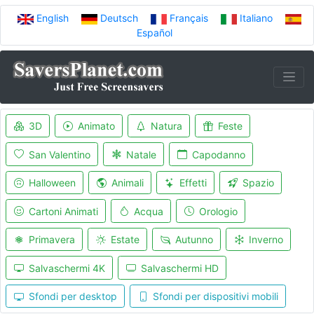
English
Deutsch
Français
Italiano
Español
3D
Animato
Natura
Feste
San Valentino
Natale
Capodanno
Halloween
Animali
Effetti
Spazio
Cartoni Animati
Acqua
Orologio
Primavera
Estate
Autunno
Inverno
Salvaschermi 4K
Salvaschermi HD
Sfondi per desktop
Sfondi per dispositivi mobili