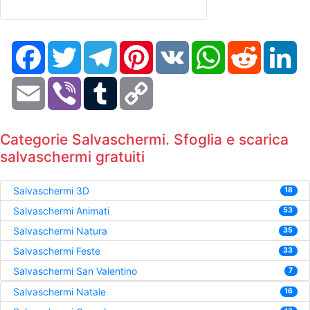
Facebook
Twitter
Telegram
Pinterest
VK
WhatsApp
Reddit
Li
Email
Viber
Tumblr
Copy
Link
Categorie Salvaschermi. Sfoglia e scarica
salvaschermi gratuiti
Salvaschermi 3D
18
Salvaschermi Animati
53
Salvaschermi Natura
35
Salvaschermi Feste
33
Salvaschermi San Valentino
7
Salvaschermi Natale
16