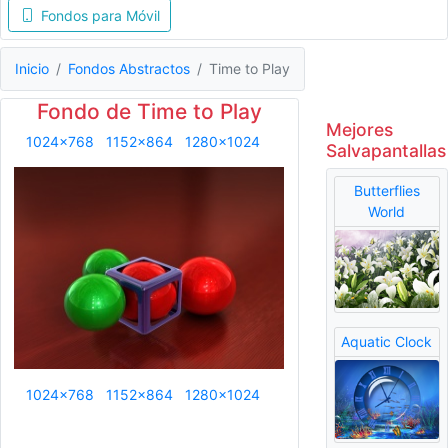
Fondos para Móvil
Inicio
Fondos Abstractos
Time to Play
Fondo de Time to Play
Mejores
1024x768
1152x864
1280x1024
Salvapantallas
Butterflies
World
Aquatic Clock
1024x768
1152x864
1280x1024