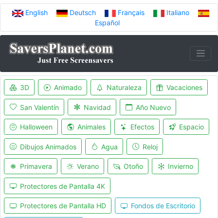
English
Deutsch
Français
Italiano
Español
3D
Animado
Naturaleza
Vacaciones
San Valentín
Navidad
Año Nuevo
Halloween
Animales
Efectos
Espacio
Dibujos Animados
Agua
Reloj
Primavera
Verano
Otoño
Invierno
Protectores de Pantalla 4K
Protectores de Pantalla HD
Fondos de Escritorio