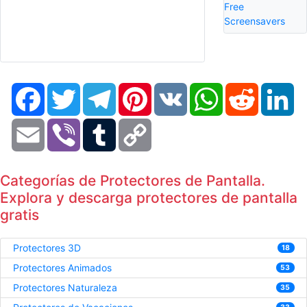
Free
Screensavers
Facebook
Twitter
Telegram
Pinterest
VK
WhatsApp
Reddit
Li
Email
Viber
Tumblr
Copy
Link
Categorías de Protectores de Pantalla.
Explora y descarga protectores de pantalla
gratis
Protectores 3D
18
Protectores Animados
53
Protectores Naturaleza
35