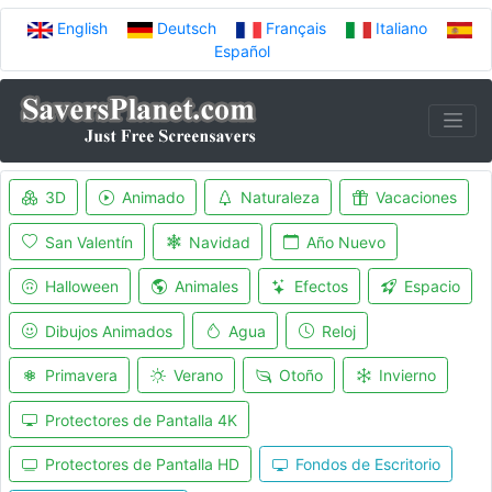
English
Deutsch
Français
Italiano
Español
3D
Animado
Naturaleza
Vacaciones
San Valentín
Navidad
Año Nuevo
Halloween
Animales
Efectos
Espacio
Dibujos Animados
Agua
Reloj
Primavera
Verano
Otoño
Invierno
Protectores de Pantalla 4K
Protectores de Pantalla HD
Fondos de Escritorio