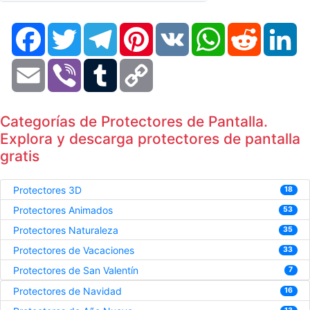
Facebook
Twitter
Telegram
Pinterest
VK
WhatsApp
Reddit
Li
Email
Viber
Tumblr
Copy
Link
Categorías de Protectores de Pantalla.
Explora y descarga protectores de pantalla
gratis
Protectores 3D
18
Protectores Animados
53
Protectores Naturaleza
35
Protectores de Vacaciones
33
Protectores de San Valentín
7
Protectores de Navidad
16