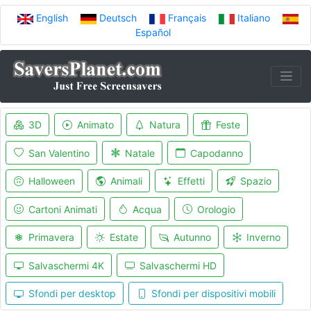
English
Deutsch
Français
Italiano
Español
3D
Animato
Natura
Feste
San Valentino
Natale
Capodanno
Halloween
Animali
Effetti
Spazio
Cartoni Animati
Acqua
Orologio
Primavera
Estate
Autunno
Inverno
Salvaschermi 4K
Salvaschermi HD
Sfondi per desktop
Sfondi per dispositivi mobili