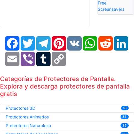
Free
Screensavers
Facebook
Twitter
Telegram
Pinterest
VK
WhatsApp
Reddit
Li
Email
Viber
Tumblr
Copy
Link
Categorías de Protectores de Pantalla.
Explora y descarga protectores de pantalla
gratis
Protectores 3D
18
Protectores Animados
53
Protectores Naturaleza
35