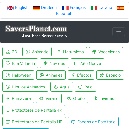
English
Deutsch
Français
Italiano
Español
3D
Animado
Naturaleza
Vacaciones
San Valentín
Navidad
Año Nuevo
Halloween
Animales
Efectos
Espacio
Dibujos Animados
Agua
Reloj
Primavera
Verano
Otoño
Invierno
Protectores de Pantalla 4K
Protectores de Pantalla HD
Fondos de Escritorio