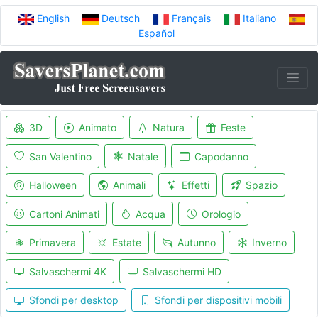
English
Deutsch
Français
Italiano
Español
3D
Animato
Natura
Feste
San Valentino
Natale
Capodanno
Halloween
Animali
Effetti
Spazio
Cartoni Animati
Acqua
Orologio
Primavera
Estate
Autunno
Inverno
Salvaschermi 4K
Salvaschermi HD
Sfondi per desktop
Sfondi per dispositivi mobili