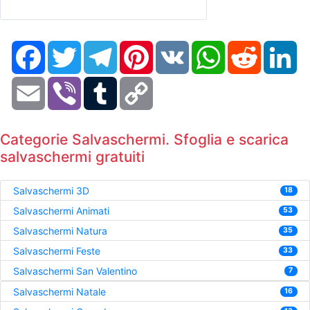
Facebook
Twitter
Telegram
Pinterest
VK
WhatsApp
Reddit
Li
Email
Viber
Tumblr
Copy
Link
Categorie Salvaschermi. Sfoglia e scarica
salvaschermi gratuiti
Salvaschermi 3D
18
Salvaschermi Animati
53
Salvaschermi Natura
35
Salvaschermi Feste
33
Salvaschermi San Valentino
7
Salvaschermi Natale
16