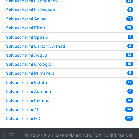
Salvaschermi Capodanno
13
Salvaschermi Halloween
8
Salvaschermi Animali
11
Salvaschermi Effetti
56
Salvaschermi Spazio
7
Salvaschermi Cartoni Animati
8
Salvaschermi Acqua
13
Salvaschermi Orologio
19
Salvaschermi Primavera
5
Salvaschermi Estate
17
Salvaschermi Autunno
2
Salvaschermi Inverno
14
Salvaschermi 4K
34
Salvaschermi HD
29
© 2007-2026 SaversPlanet.com. Tutti i diritti riservati.