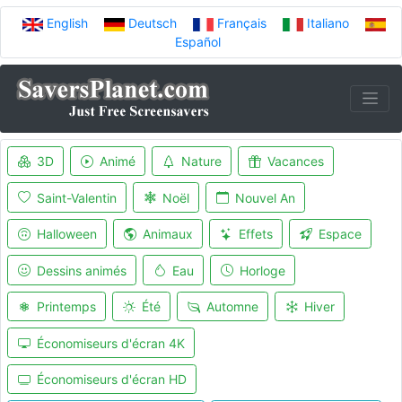
English
Deutsch
Français
Italiano
Español
3D
Animé
Nature
Vacances
Saint-Valentin
Noël
Nouvel An
Halloween
Animaux
Effets
Espace
Dessins animés
Eau
Horloge
Printemps
Été
Automne
Hiver
Économiseurs d'écran 4K
Économiseurs d'écran HD