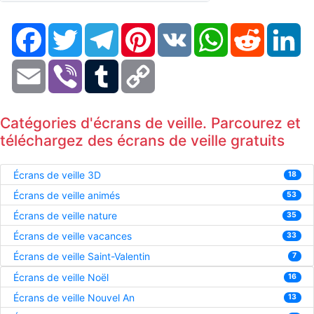
Facebook
Twitter
Telegram
Pinterest
VK
WhatsApp
Reddit
Li
Email
Viber
Tumblr
Copy
Link
Catégories d'écrans de veille. Parcourez et
téléchargez des écrans de veille gratuits
Écrans de veille 3D
18
Écrans de veille animés
53
Écrans de veille nature
35
Écrans de veille vacances
33
Écrans de veille Saint-Valentin
7
Écrans de veille Noël
16
Écrans de veille Nouvel An
13