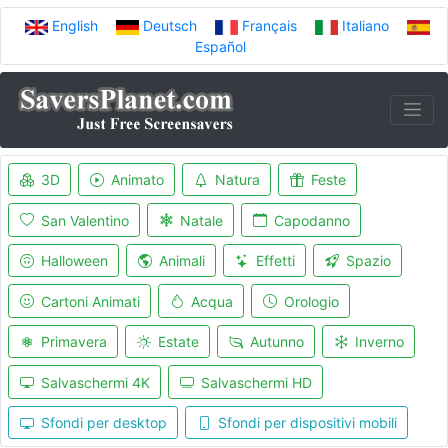
English
Deutsch
Français
Italiano
Español
3D
Animato
Natura
Feste
San Valentino
Natale
Capodanno
Halloween
Animali
Effetti
Spazio
Cartoni Animati
Acqua
Orologio
Primavera
Estate
Autunno
Inverno
Salvaschermi 4K
Salvaschermi HD
Sfondi per desktop
Sfondi per dispositivi mobili