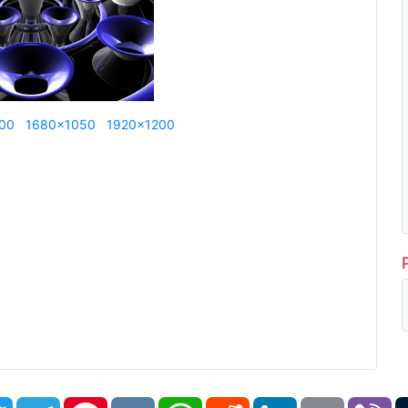
00
1680x1050
1920x1200
book
Twitter
Telegram
Pinterest
VK
WhatsApp
Reddit
LinkedIn
Email
Vi