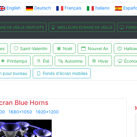
English
Deutsch
Français
Italiano
Españo
NS DE VEILLE GRATUITS
MEILLEURS ÉCRANS DE VEILLE
FOND
es
Saint-Valentin
Noël
Nouvel An
Hallo
Printemps
Été
Automne
Hiver
Écono
n pour bureau
Fonds d'écran mobiles
cran Blue Horns
00
1680x1050
1920x1200