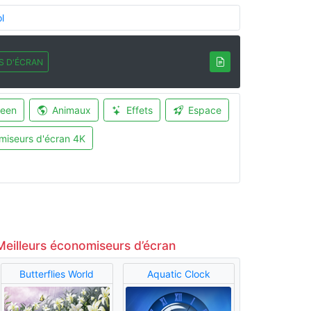
l
S D'ÉCRAN
ween
Animaux
Effets
Espace
miseurs d'écran 4K
Meilleurs économiseurs d’écran
Butterflies World
Aquatic Clock