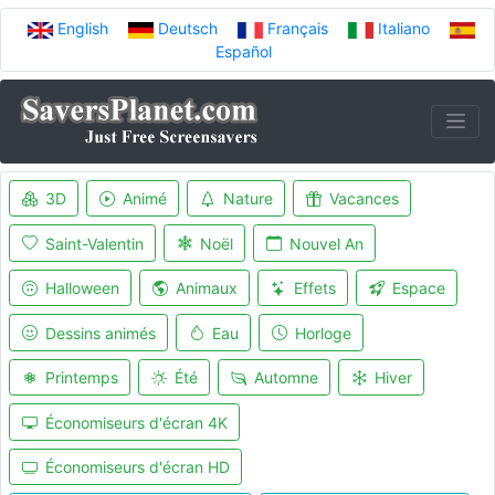
English
Deutsch
Français
Italiano
Español
3D
Animé
Nature
Vacances
Saint-Valentin
Noël
Nouvel An
Halloween
Animaux
Effets
Espace
Dessins animés
Eau
Horloge
Printemps
Été
Automne
Hiver
Économiseurs d'écran 4K
Économiseurs d'écran HD