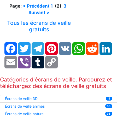
Page:
< Précédent
1
(2)
3
Suivant >
Tous les écrans de veille
gratuits
Facebook
Twitter
Telegram
Pinterest
VK
WhatsApp
Reddit
Li
Email
Viber
Tumblr
Copy
Link
Catégories d'écrans de veille. Parcourez et
téléchargez des écrans de veille gratuits
Écrans de veille 3D
18
Écrans de veille animés
53
Écrans de veille nature
35