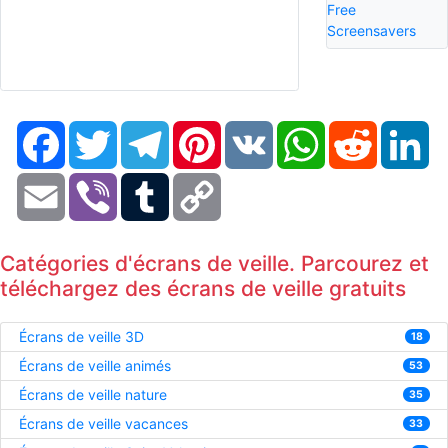
Free
Screensavers
Facebook
Twitter
Telegram
Pinterest
VK
WhatsApp
Reddit
Li
Email
Viber
Tumblr
Copy
Link
Catégories d'écrans de veille. Parcourez et
téléchargez des écrans de veille gratuits
Écrans de veille 3D
18
Écrans de veille animés
53
Écrans de veille nature
35
Écrans de veille vacances
33