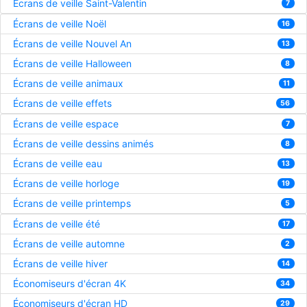
Écrans de veille Saint-Valentin
7
Écrans de veille Noël
16
Écrans de veille Nouvel An
13
Écrans de veille Halloween
8
Écrans de veille animaux
11
Écrans de veille effets
56
Écrans de veille espace
7
Écrans de veille dessins animés
8
Écrans de veille eau
13
Écrans de veille horloge
19
Écrans de veille printemps
5
Écrans de veille été
17
Écrans de veille automne
2
Écrans de veille hiver
14
Économiseurs d'écran 4K
34
Économiseurs d'écran HD
29