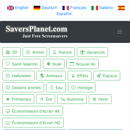
English
Deutsch
Français
Italiano
Español
3D
Animé
Nature
Vacances
Saint-Valentin
Noël
Nouvel An
Halloween
Animaux
Effets
Espace
Dessins animés
Eau
Horloge
Printemps
Été
Automne
Hiver
Économiseurs d'écran 4K
Économiseurs d'écran HD