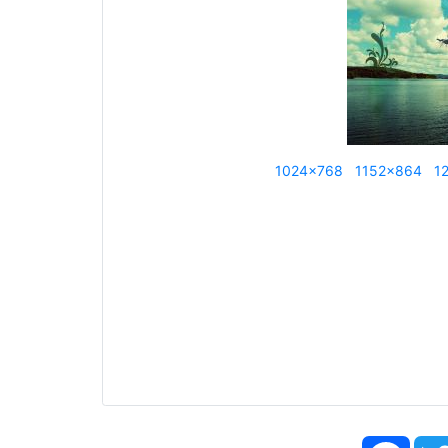
1024x768
1152x864
1
Face