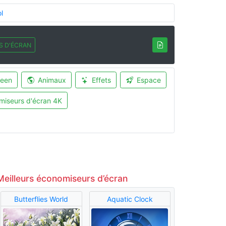
l
S D'ÉCRAN
ween
Animaux
Effets
Espace
miseurs d'écran 4K
Meilleurs économiseurs d’écran
Butterflies World
Aquatic Clock