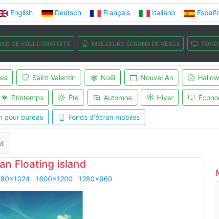
English
Deutsch
Français
Italiano
Españo
NS DE VEILLE GRATUITS
MEILLEURS ÉCRANS DE VEILLE
FOND
es
Saint-Valentin
Noël
Nouvel An
Hallo
Printemps
Été
Automne
Hiver
Écono
n pour bureau
Fonds d'écran mobiles
nd
an Floating island
280x1024
1600x1200
1280x960