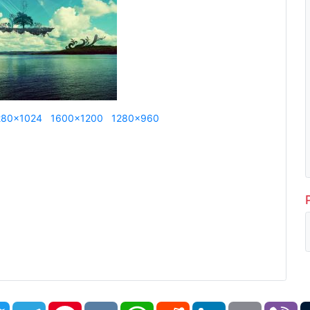
280x1024
1600x1200
1280x960
book
Twitter
Telegram
Pinterest
VK
WhatsApp
Reddit
LinkedIn
Email
Vi