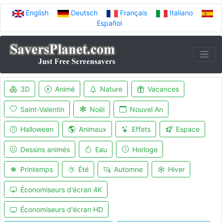
English
Deutsch
Français
Italiano
Español
3D
Animé
Nature
Vacances
Saint-Valentin
Noël
Nouvel An
Halloween
Animaux
Effets
Espace
Dessins animés
Eau
Horloge
Printemps
Été
Automne
Hiver
Économiseurs d'écran 4K
Économiseurs d'écran HD