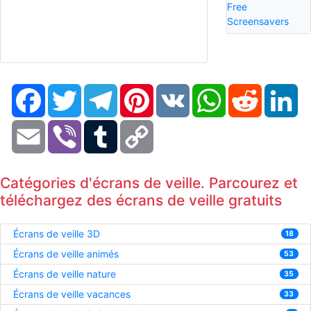
Free
Screensavers
Facebook
Twitter
Telegram
Pinterest
VK
WhatsApp
Reddit
Li
Email
Viber
Tumblr
Copy
Link
Catégories d'écrans de veille. Parcourez et
téléchargez des écrans de veille gratuits
Écrans de veille 3D
18
Écrans de veille animés
53
Écrans de veille nature
35
Écrans de veille vacances
33