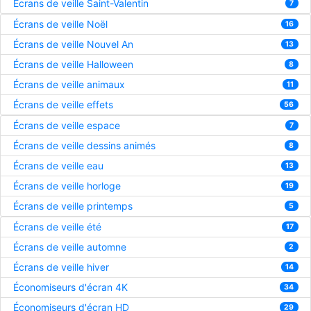
Écrans de veille Saint-Valentin
7
Écrans de veille Noël
16
Écrans de veille Nouvel An
13
Écrans de veille Halloween
8
Écrans de veille animaux
11
Écrans de veille effets
56
Écrans de veille espace
7
Écrans de veille dessins animés
8
Écrans de veille eau
13
Écrans de veille horloge
19
Écrans de veille printemps
5
Écrans de veille été
17
Écrans de veille automne
2
Écrans de veille hiver
14
Économiseurs d'écran 4K
34
Économiseurs d'écran HD
29