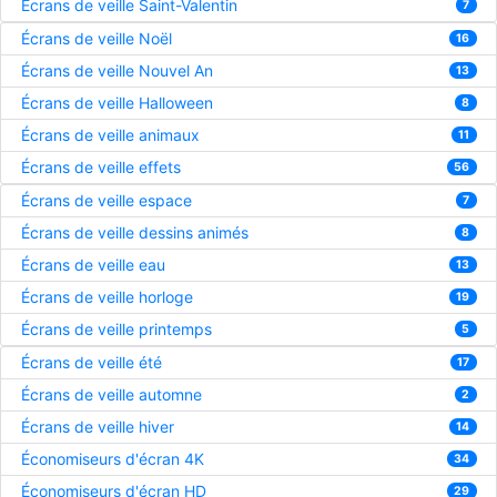
Écrans de veille Saint-Valentin
7
Écrans de veille Noël
16
Écrans de veille Nouvel An
13
Écrans de veille Halloween
8
Écrans de veille animaux
11
Écrans de veille effets
56
Écrans de veille espace
7
Écrans de veille dessins animés
8
Écrans de veille eau
13
Écrans de veille horloge
19
Écrans de veille printemps
5
Écrans de veille été
17
Écrans de veille automne
2
Écrans de veille hiver
14
Économiseurs d'écran 4K
34
Économiseurs d'écran HD
29