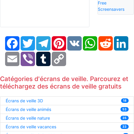
Free
Screensavers
Facebook
Twitter
Telegram
Pinterest
VK
WhatsApp
Reddit
Li
Email
Viber
Tumblr
Copy
Link
Catégories d'écrans de veille. Parcourez et
téléchargez des écrans de veille gratuits
Écrans de veille 3D
18
Écrans de veille animés
53
Écrans de veille nature
35
Écrans de veille vacances
33