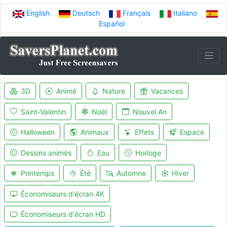
English
Deutsch
Français
Italiano
Español
3D
Animé
Nature
Vacances
Saint-Valentin
Noël
Nouvel An
Halloween
Animaux
Effets
Espace
Dessins animés
Eau
Horloge
Printemps
Été
Automne
Hiver
Économiseurs d'écran 4K
Économiseurs d'écran HD