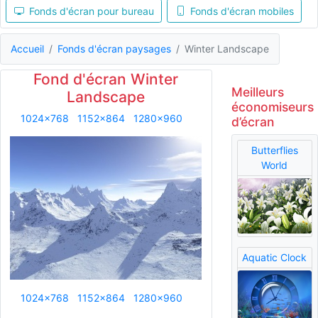
Fonds d'écran pour bureau
Fonds d'écran mobiles
Accueil
Fonds d'écran paysages
Winter Landscape
Fond d'écran Winter
Meilleurs
Landscape
économiseurs
1024x768
1152x864
1280x960
d’écran
Butterflies
World
Aquatic Clock
1024x768
1152x864
1280x960