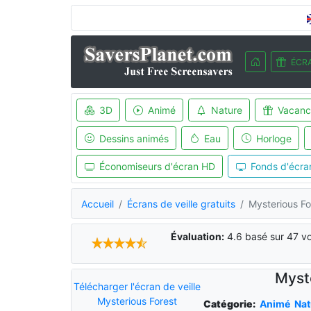
ÉCRA
3D
Animé
Nature
Vacanc
Dessins animés
Eau
Horloge
Économiseurs d'écran HD
Fonds d'écra
Accueil
Écrans de veille gratuits
Mysterious Fo
Évaluation:
4.6
basé sur
47
vo
Myste
Télécharger l'écran de veille
Mysterious Forest
Catégorie:
Animé
Nat