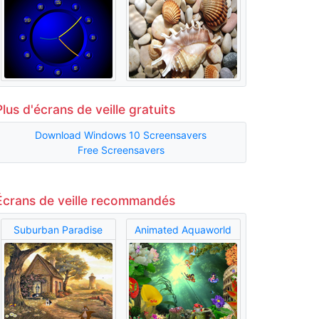
Plus d'écrans de veille gratuits
Download Windows 10 Screensavers
Free Screensavers
Écrans de veille recommandés
Suburban Paradise
Animated Aquaworld