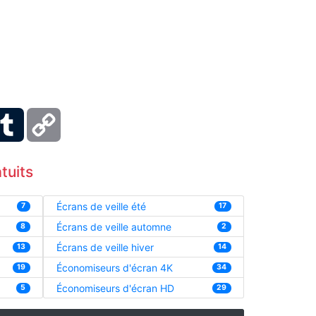
ber
Tumblr
Copy
Link
tuits
Écrans de veille été
7
17
Écrans de veille automne
8
2
Écrans de veille hiver
13
14
Économiseurs d'écran 4K
19
34
Économiseurs d'écran HD
5
29