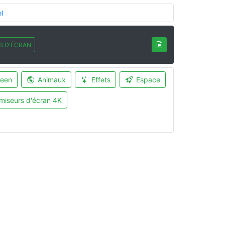
l
S D'ÉCRAN
ween
Animaux
Effets
Espace
miseurs d'écran 4K