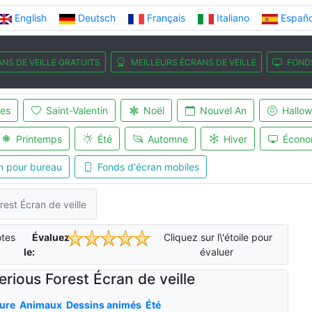
English
Deutsch
Français
Italiano
Españo
NS DE VEILLE GRATUITS
MEILLEURS ÉCRANS DE VEILLE
FOND
es
Saint-Valentin
Noël
Nouvel An
Hallo
Printemps
Été
Automne
Hiver
Écono
n pour bureau
Fonds d'écran mobiles
rest Écran de veille
tes
Évaluez-
Cliquez sur l\'étoile pour
le:
évaluer
rious Forest Écran de veille
ure
Animaux
Dessins animés
Été