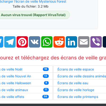
écharger l'écran de veille Mysterious Forest
Taille du fichier: 3.2 Mb
Aucun virus trouvé (Rapport VirusTotal)
book
Twitter
Telegram
Pinterest
VK
WhatsApp
Reddit
LinkedIn
Email
Vi
courez et téléchargez des écrans de veille gra
 de veille Noël
Écrans de veille espace
16
 de veille Nouvel An
Écrans de veille dessins animés
13
 de veille Halloween
Écrans de veille eau
8
 de veille animaux
Écrans de veille horloge
11
 de veille effets
Écrans de veille printemps
56