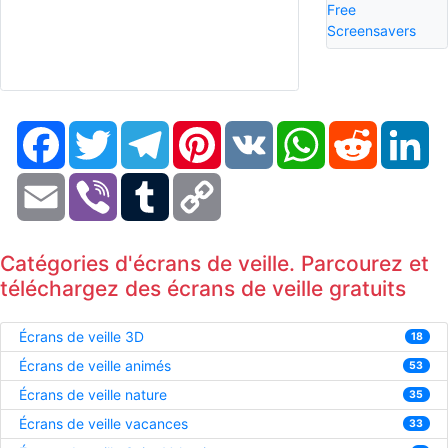
Free
Screensavers
Facebook
Twitter
Telegram
Pinterest
VK
WhatsApp
Reddit
Li
Email
Viber
Tumblr
Copy
Link
Catégories d'écrans de veille. Parcourez et
téléchargez des écrans de veille gratuits
Écrans de veille 3D
18
Écrans de veille animés
53
Écrans de veille nature
35
Écrans de veille vacances
33