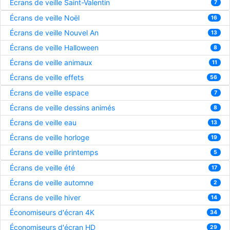
Écrans de veille Saint-Valentin
7
Écrans de veille Noël
16
Écrans de veille Nouvel An
13
Écrans de veille Halloween
8
Écrans de veille animaux
11
Écrans de veille effets
56
Écrans de veille espace
7
Écrans de veille dessins animés
8
Écrans de veille eau
13
Écrans de veille horloge
19
Écrans de veille printemps
5
Écrans de veille été
17
Écrans de veille automne
2
Écrans de veille hiver
14
Économiseurs d'écran 4K
34
Économiseurs d'écran HD
29