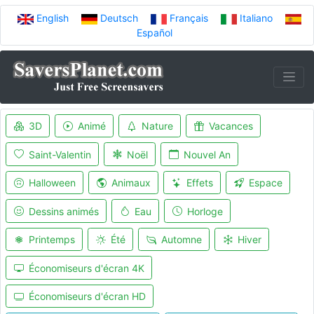
English
Deutsch
Français
Italiano
Español
3D
Animé
Nature
Vacances
Saint-Valentin
Noël
Nouvel An
Halloween
Animaux
Effets
Espace
Dessins animés
Eau
Horloge
Printemps
Été
Automne
Hiver
Économiseurs d'écran 4K
Économiseurs d'écran HD