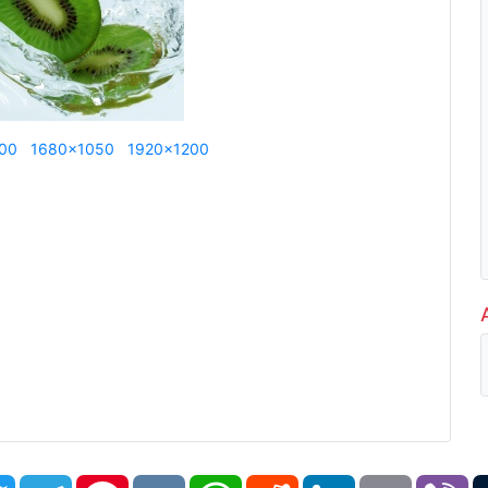
00
1680x1050
1920x1200
book
Twitter
Telegram
Pinterest
VK
WhatsApp
Reddit
LinkedIn
Email
Vi