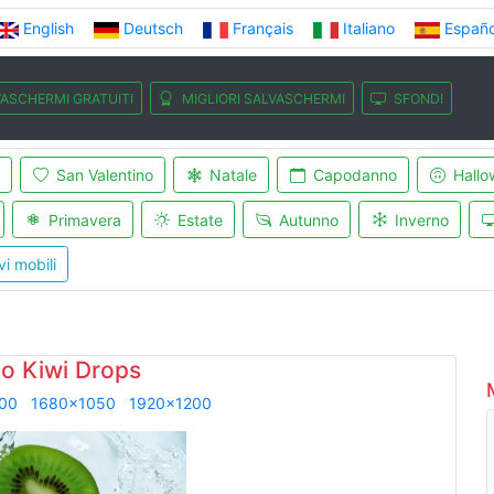
English
Deutsch
Français
Italiano
Españo
ASCHERMI GRATUITI
MIGLIORI SALVASCHERMI
SFONDI
San Valentino
Natale
Capodanno
Hallo
Primavera
Estate
Autunno
Inverno
vi mobili
o Kiwi Drops
00
1680x1050
1920x1200