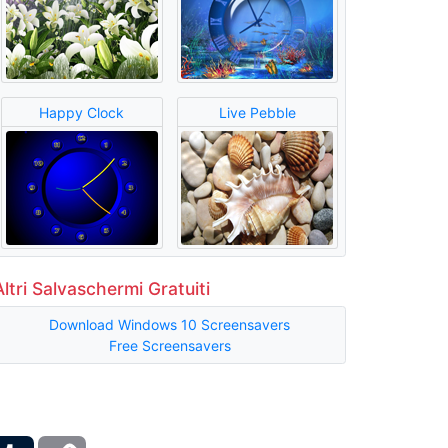
Happy Clock
Live Pebble
Altri Salvaschermi Gratuiti
Download Windows 10 Screensavers
Free Screensavers
ber
Tumblr
Copy