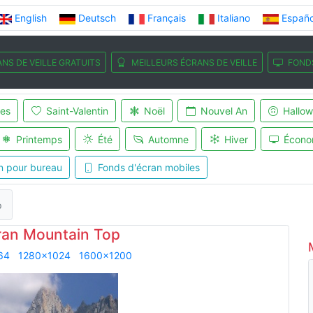
English
Deutsch
Français
Italiano
Españo
NS DE VEILLE GRATUITS
MEILLEURS ÉCRANS DE VEILLE
FOND
es
Saint-Valentin
Noël
Nouvel An
Hallo
Printemps
Été
Automne
Hiver
Écono
n pour bureau
Fonds d'écran mobiles
p
ran Mountain Top
64
1280x1024
1600x1200