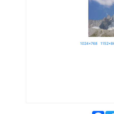
1024x768
1152x8
Face