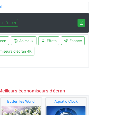
l
S D'ÉCRAN
ween
Animaux
Effets
Espace
miseurs d'écran 4K
Meilleurs économiseurs d’écran
Butterflies World
Aquatic Clock