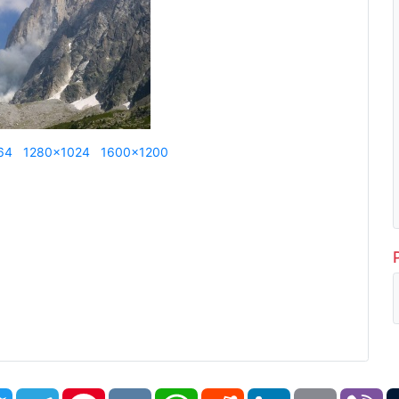
64
1280x1024
1600x1200
book
Twitter
Telegram
Pinterest
VK
WhatsApp
Reddit
LinkedIn
Email
Vi