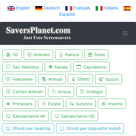
English
Deutsch
Français
Italiano
Español
3D
Animato
Natura
Feste
San Valentino
Natale
Capodanno
Halloween
Animali
Effetti
Spazio
Cartoni Animati
Acqua
Orologio
Primavera
Estate
Autunno
Inverno
Salvaschermi 4K
Salvaschermi HD
Sfondi per desktop
Sfondi per dispositivi mobili