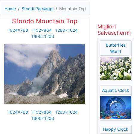
Home
Sfondi Paesaggi
Mountain Top
Sfondo Mountain Top
Migliori
1024x768
1152x864
1280x1024
Salvaschermi
1600x1200
Butterflies
World
Aquatic Clock
1024x768
1152x864
1280x1024
1600x1200
Happy Clock