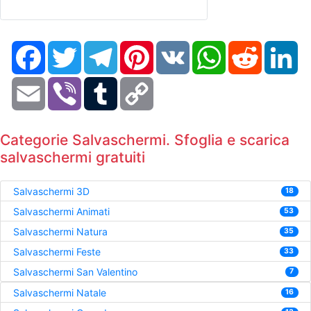
Facebook
Twitter
Telegram
Pinterest
VK
WhatsApp
Reddit
Li
Email
Viber
Tumblr
Copy
Link
Categorie Salvaschermi. Sfoglia e scarica
salvaschermi gratuiti
Salvaschermi 3D
18
Salvaschermi Animati
53
Salvaschermi Natura
35
Salvaschermi Feste
33
Salvaschermi San Valentino
7
Salvaschermi Natale
16