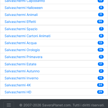
Salvaschermi Capodanno
13
Salvaschermi Halloween
8
Salvaschermi Animali
11
Salvaschermi Effetti
56
Salvaschermi Spazio
7
Salvaschermi Cartoni Animati
8
Salvaschermi Acqua
13
Salvaschermi Orologio
19
Salvaschermi Primavera
5
Salvaschermi Estate
17
Salvaschermi Autunno
2
Salvaschermi Inverno
14
Salvaschermi 4K
34
Salvaschermi HD
29
© 2007-2026 SaversPlanet.com. Tutti i diritti riservati.