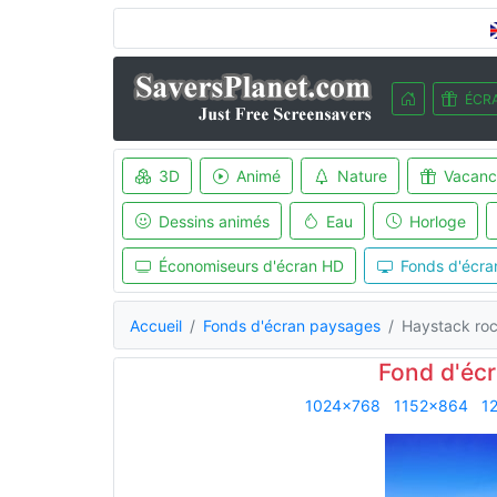
ÉCRA
3D
Animé
Nature
Vacanc
Dessins animés
Eau
Horloge
Économiseurs d'écran HD
Fonds d'écra
Accueil
Fonds d'écran paysages
Haystack ro
Fond d'éc
1024x768
1152x864
1