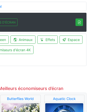
l
S D'ÉCRAN
ween
Animaux
Effets
Espace
miseurs d'écran 4K
Meilleurs économiseurs d’écran
Butterflies World
Aquatic Clock