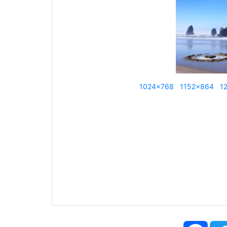
1024x768
1152x864
1
Face