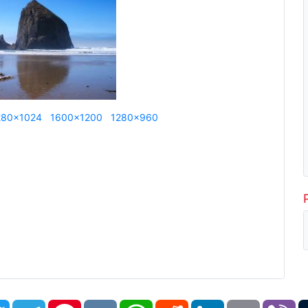
280x1024
1600x1200
1280x960
book
Twitter
Telegram
Pinterest
VK
WhatsApp
Reddit
LinkedIn
Email
Vi