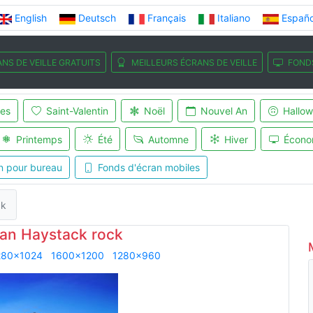
English
Deutsch
Français
Italiano
Españo
NS DE VEILLE GRATUITS
MEILLEURS ÉCRANS DE VEILLE
FOND
es
Saint-Valentin
Noël
Nouvel An
Hallo
Printemps
Été
Automne
Hiver
Écono
n pour bureau
Fonds d'écran mobiles
ck
ran Haystack rock
280x1024
1600x1200
1280x960