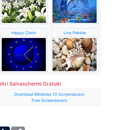
Happy Clock
Live Pebble
Altri Salvaschermi Gratuiti
Download Windows 10 Screensavers
Free Screensavers
ber
Tumblr
Copy