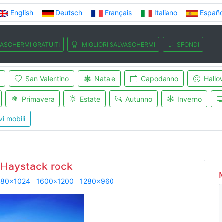
English
Deutsch
Français
Italiano
Españo
ASCHERMI GRATUITI
MIGLIORI SALVASCHERMI
SFONDI
San Valentino
Natale
Capodanno
Hallo
Primavera
Estate
Autunno
Inverno
vi mobili
 Haystack rock
280x1024
1600x1200
1280x960