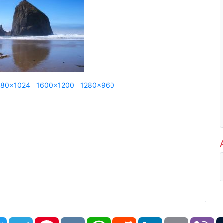
280x1024
1600x1200
1280x960
book
Twitter
Telegram
Pinterest
VK
WhatsApp
Reddit
LinkedIn
Email
Vi