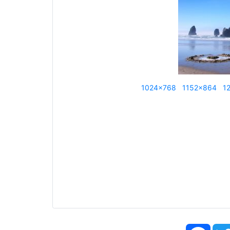
1024x768
1152x864
1
Face