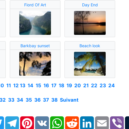
Fiord Of Art
Day End
Barkbay sunset
Beach look
10
11
12
13
14
15
16
17
18
19
20
21
22
23
24
32
33
34
35
36
37
38
Suivant
book
Twitter
Telegram
Pinterest
VK
WhatsApp
Reddit
LinkedIn
Email
Vi