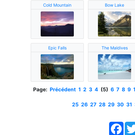
Cold Mountain
Bow Lake
Epic Falls
The Maldives
Page:
Précédent
1
2
3
4
(5)
6
7
8
9
25
26
27
28
29
30
31
Face