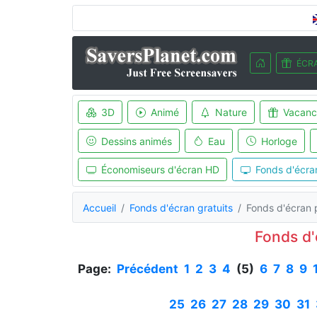
ÉCRA
3D
Animé
Nature
Vacanc
Dessins animés
Eau
Horloge
Économiseurs d'écran HD
Fonds d'écra
Accueil
Fonds d'écran gratuits
Fonds d'écran
Fonds d
Page:
Précédent
1
2
3
4
(5)
6
7
8
9
25
26
27
28
29
30
31