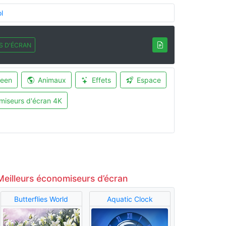
l
S D'ÉCRAN
ween
Animaux
Effets
Espace
miseurs d'écran 4K
Meilleurs économiseurs d’écran
Butterflies World
Aquatic Clock