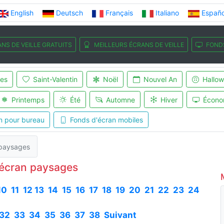
English
Deutsch
Français
Italiano
Españo
NS DE VEILLE GRATUITS
MEILLEURS ÉCRANS DE VEILLE
FOND
es
Saint-Valentin
Noël
Nouvel An
Hallo
Printemps
Été
Automne
Hiver
Écono
n pour bureau
Fonds d'écran mobiles
 paysages
'écran paysages
10
11
12
13
14
15
16
17
18
19
20
21
22
23
24
32
33
34
35
36
37
38
Suivant