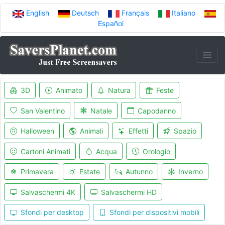
English
Deutsch
Français
Italiano
Español
3D
Animato
Natura
Feste
San Valentino
Natale
Capodanno
Halloween
Animali
Effetti
Spazio
Cartoni Animati
Acqua
Orologio
Primavera
Estate
Autunno
Inverno
Salvaschermi 4K
Salvaschermi HD
Sfondi per desktop
Sfondi per dispositivi mobili