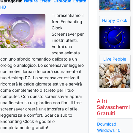
Categoria:
Natura
Effetti
Orologio
Estate
HD
Ti presentiamo il
Happy Clock
free Enchanting
Clock
Screensaver per
i nostri utenti.
Vedrai una
scena animata
con uno sfondo romantico delicato e un
Live Pebble
orologio analogico. Lo screensaver leggero
con motivi floreali decorerà sicuramente il
tuo desktop PC. Lo screensaver estivo ti
ricorderà le calde giornate estive e servirà
come complemento discreto per il tuo
computer. Con questo screensaver aprirai
Altri
una finestra su un giardino con fiori. Il free
Salvaschermi
screensaver creerà un’atmosfera di stile,
Gratuiti
leggerezza e comfort. Scarica subito
Enchanting Clock e goditelo
Download
completamente gratuito!
Windows 10