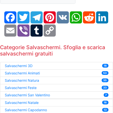
Facebook
Twitter
Telegram
Pinterest
VK
WhatsApp
Reddit
Li
Email
Viber
Tumblr
Copy
Link
Categorie Salvaschermi. Sfoglia e scarica
salvaschermi gratuiti
Salvaschermi 3D
18
Salvaschermi Animati
53
Salvaschermi Natura
35
Salvaschermi Feste
33
Salvaschermi San Valentino
7
Salvaschermi Natale
16
Salvaschermi Capodanno
13