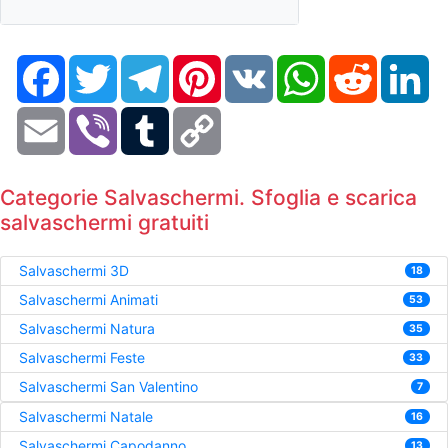
Facebook
Twitter
Telegram
Pinterest
VK
WhatsApp
Reddit
Li
Email
Viber
Tumblr
Copy
Link
Categorie Salvaschermi. Sfoglia e scarica
salvaschermi gratuiti
Salvaschermi 3D
18
Salvaschermi Animati
53
Salvaschermi Natura
35
Salvaschermi Feste
33
Salvaschermi San Valentino
7
Salvaschermi Natale
16
Salvaschermi Capodanno
13