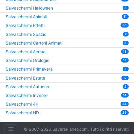
Salvaschermi Halloween
8
Salvaschermi Animali
11
Salvaschermi Effetti
56
Salvaschermi Spazio
7
Salvaschermi Cartoni Animati
8
Salvaschermi Acqua
13
Salvaschermi Orologio
19
Salvaschermi Primavera
5
Salvaschermi Estate
17
Salvaschermi Autunno
2
Salvaschermi Inverno
14
Salvaschermi 4K
34
Salvaschermi HD
29
© 2007-2026 SaversPlanet.com. Tutti i diritti riservati.