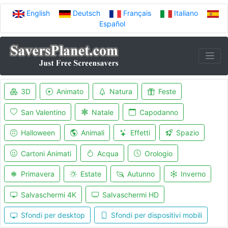
English
Deutsch
Français
Italiano
Español
3D
Animato
Natura
Feste
San Valentino
Natale
Capodanno
Halloween
Animali
Effetti
Spazio
Cartoni Animati
Acqua
Orologio
Primavera
Estate
Autunno
Inverno
Salvaschermi 4K
Salvaschermi HD
Sfondi per desktop
Sfondi per dispositivi mobili