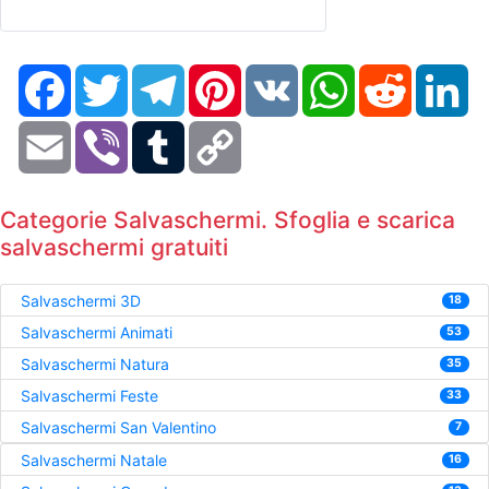
Facebook
Twitter
Telegram
Pinterest
VK
WhatsApp
Reddit
Li
Email
Viber
Tumblr
Copy
Link
Categorie Salvaschermi. Sfoglia e scarica
salvaschermi gratuiti
Salvaschermi 3D
18
Salvaschermi Animati
53
Salvaschermi Natura
35
Salvaschermi Feste
33
Salvaschermi San Valentino
7
Salvaschermi Natale
16