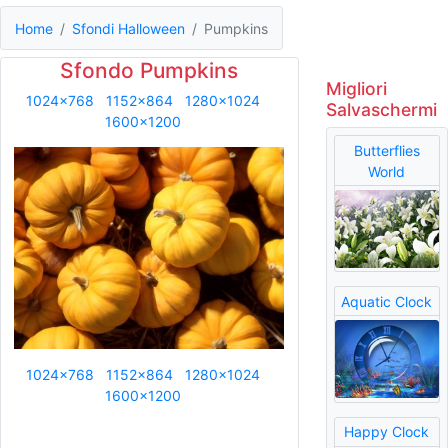
Home
Sfondi Halloween
Pumpkins
Sfondo Pumpkins
Migliori
1024x768
1152x864
1280x1024
Salvaschermi
1600x1200
Butterflies
World
Aquatic Clock
1024x768
1152x864
1280x1024
1600x1200
Happy Clock