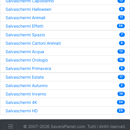
Salvaschermi Capodanno
13
Salvaschermi Halloween
8
Salvaschermi Animali
11
Salvaschermi Effetti
56
Salvaschermi Spazio
7
Salvaschermi Cartoni Animati
8
Salvaschermi Acqua
13
Salvaschermi Orologio
19
Salvaschermi Primavera
5
Salvaschermi Estate
17
Salvaschermi Autunno
2
Salvaschermi Inverno
14
Salvaschermi 4K
34
Salvaschermi HD
29
© 2007-2026 SaversPlanet.com. Tutti i diritti riservati.