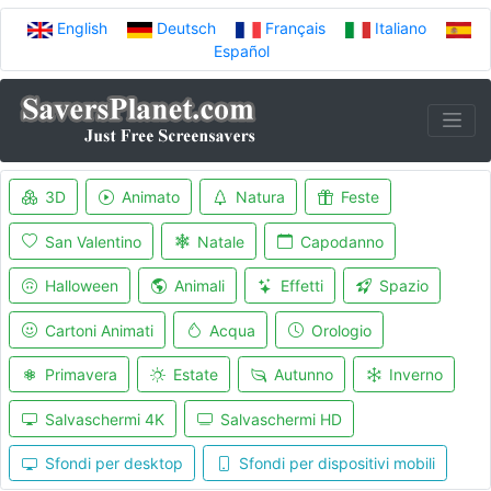
English
Deutsch
Français
Italiano
Español
3D
Animato
Natura
Feste
San Valentino
Natale
Capodanno
Halloween
Animali
Effetti
Spazio
Cartoni Animati
Acqua
Orologio
Primavera
Estate
Autunno
Inverno
Salvaschermi 4K
Salvaschermi HD
Sfondi per desktop
Sfondi per dispositivi mobili