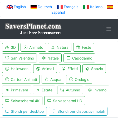
English
Deutsch
Français
Italiano
Español
3D
Animato
Natura
Feste
San Valentino
Natale
Capodanno
Halloween
Animali
Effetti
Spazio
Cartoni Animati
Acqua
Orologio
Primavera
Estate
Autunno
Inverno
Salvaschermi 4K
Salvaschermi HD
Sfondi per desktop
Sfondi per dispositivi mobili