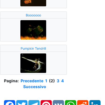
Booooooo
Pumpkin Tendrill
Pagina:
Precedente
1
(2)
3
4
Successivo
Facebook
Twitter
Telegram
Pinterest
VK
WhatsApp
Reddit
Li