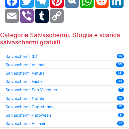
Email
Viber
Tumblr
Copy
Link
Categorie Salvaschermi. Sfoglia e scarica
salvaschermi gratuiti
Salvaschermi 3D
18
Salvaschermi Animati
53
Salvaschermi Natura
35
Salvaschermi Feste
33
Salvaschermi San Valentino
7
Salvaschermi Natale
16
Salvaschermi Capodanno
13
Salvaschermi Halloween
8
Salvaschermi Animali
11