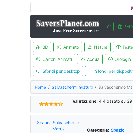
SALV
3D
Animato
Natura
Feste
Cartoni Animati
Acqua
Orologio
Sfondi per desktop
Sfondi per dispositi
Home
Salvaschermi Gratuiti
Salvaschermo Mat
Valutazione:
4.4
basato su
39
Scarica Salvaschermo
Matrix
Categoria:
Spazio