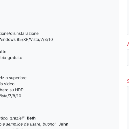
ione/disinstallazione
Windows 95/XP/Vista/7/8/10
tte
rix gratuito
Hz o superiore
a video
ibero su HDD
ista/7/8/10
tico, grazie!"
Beth
o e semplice da usare, buono"
John