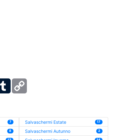
ber
Tumblr
Copy
Link
Salvaschermi Estate
7
17
Salvaschermi Autunno
8
2
13
14