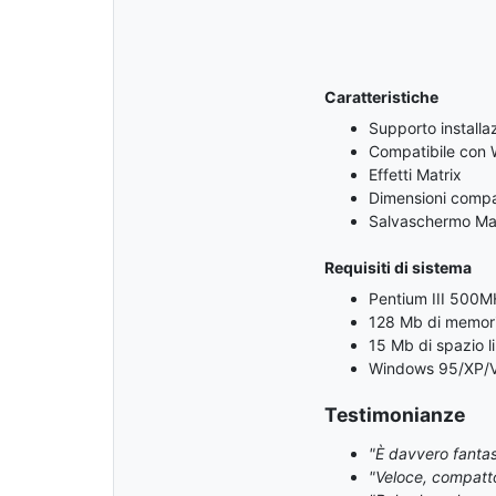
Caratteristiche
Supporto installaz
Compatibile con 
Effetti Matrix
Dimensioni compa
Salvaschermo Mat
Requisiti di sistema
Pentium III 500M
128 Mb di memori
15 Mb di spazio l
Windows 95/XP/V
Testimonianze
"È davvero fantas
"Veloce, compatt