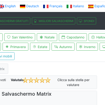
English
Deutsch
Français
Italiano
Españo
ASCHERMI GRATUITI
MIGLIORI SALVASCHERMI
SFONDI
San Valentino
Natale
Capodanno
Hallo
Primavera
Estate
Autunno
Inverno
vi mobili
rix
voti
Valutalo:
Clicca sulla stella per
valutare
Salvaschermo Matrix