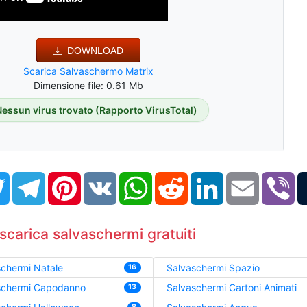
DOWNLOAD
Scarica Salvaschermo Matrix
Dimensione file: 0.61 Mb
Nessun virus trovato (Rapporto VirusTotal)
book
Twitter
Telegram
Pinterest
VK
WhatsApp
Reddit
LinkedIn
Email
Vi
scarica salvaschermi gratuiti
chermi Natale
Salvaschermi Spazio
16
schermi Capodanno
Salvaschermi Cartoni Animati
13
8