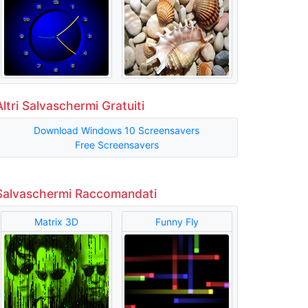
Altri Salvaschermi Gratuiti
Download Windows 10 Screensavers
Free Screensavers
Salvaschermi Raccomandati
Matrix 3D
Funny Fly