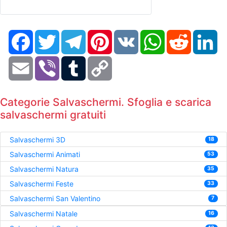
Facebook
Twitter
Telegram
Pinterest
VK
WhatsApp
Reddit
Li
Email
Viber
Tumblr
Copy
Link
Categorie Salvaschermi. Sfoglia e scarica
salvaschermi gratuiti
Salvaschermi 3D
18
Salvaschermi Animati
53
Salvaschermi Natura
35
Salvaschermi Feste
33
Salvaschermi San Valentino
7
Salvaschermi Natale
16