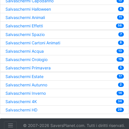
Salvaschermi Capodanno
13
Salvaschermi Halloween
8
Salvaschermi Animali
11
Salvaschermi Effetti
56
Salvaschermi Spazio
7
Salvaschermi Cartoni Animati
8
Salvaschermi Acqua
13
Salvaschermi Orologio
19
Salvaschermi Primavera
5
Salvaschermi Estate
17
Salvaschermi Autunno
2
Salvaschermi Inverno
14
Salvaschermi 4K
34
Salvaschermi HD
29
© 2007-2026 SaversPlanet.com. Tutti i diritti riservati.