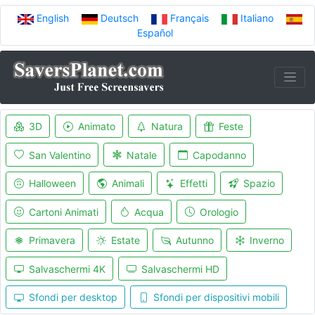
English
Deutsch
Français
Italiano
Español
3D
Animato
Natura
Feste
San Valentino
Natale
Capodanno
Halloween
Animali
Effetti
Spazio
Cartoni Animati
Acqua
Orologio
Primavera
Estate
Autunno
Inverno
Salvaschermi 4K
Salvaschermi HD
Sfondi per desktop
Sfondi per dispositivi mobili