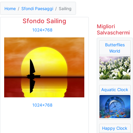
Home
Sfondi Paesaggi
Sailing
Sfondo Sailing
Migliori
1024x768
Salvaschermi
Butterflies
World
Aquatic Clock
1024x768
Happy Clock