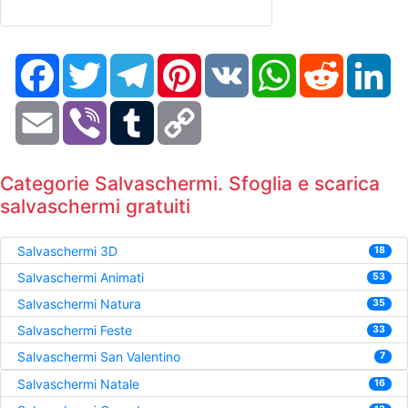
Facebook
Twitter
Telegram
Pinterest
VK
WhatsApp
Reddit
Li
Email
Viber
Tumblr
Copy
Link
Categorie Salvaschermi. Sfoglia e scarica
salvaschermi gratuiti
Salvaschermi 3D
18
Salvaschermi Animati
53
Salvaschermi Natura
35
Salvaschermi Feste
33
Salvaschermi San Valentino
7
Salvaschermi Natale
16