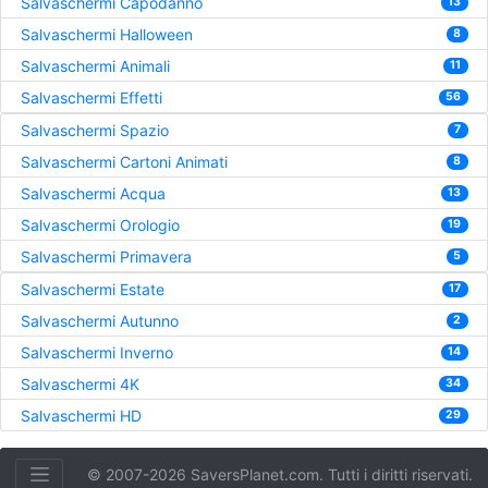
Salvaschermi Capodanno
13
Salvaschermi Halloween
8
Salvaschermi Animali
11
Salvaschermi Effetti
56
Salvaschermi Spazio
7
Salvaschermi Cartoni Animati
8
Salvaschermi Acqua
13
Salvaschermi Orologio
19
Salvaschermi Primavera
5
Salvaschermi Estate
17
Salvaschermi Autunno
2
Salvaschermi Inverno
14
Salvaschermi 4K
34
Salvaschermi HD
29
© 2007-2026 SaversPlanet.com. Tutti i diritti riservati.