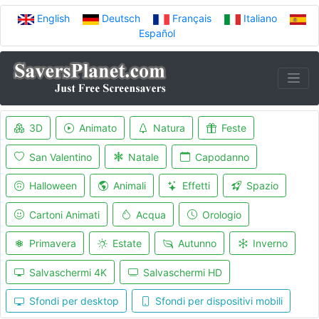
English
Deutsch
Français
Italiano
Español
3D
Animato
Natura
Feste
San Valentino
Natale
Capodanno
Halloween
Animali
Effetti
Spazio
Cartoni Animati
Acqua
Orologio
Primavera
Estate
Autunno
Inverno
Salvaschermi 4K
Salvaschermi HD
Sfondi per desktop
Sfondi per dispositivi mobili