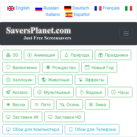
English
Russian
Deutsch
Français
Italiano
Español
3D
Анимация
Природа
Праздники
Валентинки
Рождество
Новый Год
Хэллоуин
Животные
Эффекты
Космос
Мультяшные
Водные
Часы
Весна
Лето
Осень
Зима
Заставки 4K
Заставки HD
Обои для Компьютера
Обои для Телефона