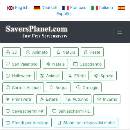
English
Deutsch
Français
Italiano
Español
3D
Animato
Natura
Feste
San Valentino
Natale
Capodanno
Halloween
Animali
Effetti
Spazio
Cartoni Animati
Acqua
Orologio
Primavera
Estate
Autunno
Inverno
Salvaschermi 4K
Salvaschermi HD
Sfondi per desktop
Sfondi per dispositivi mobili