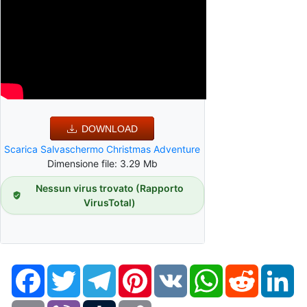
DOWNLOAD
Scarica Salvaschermo Christmas Adventure
Dimensione file: 3.29 Mb
Nessun virus trovato (Rapporto
VirusTotal)
Facebook
Twitter
Telegram
Pinterest
VK
WhatsApp
Reddit
Li