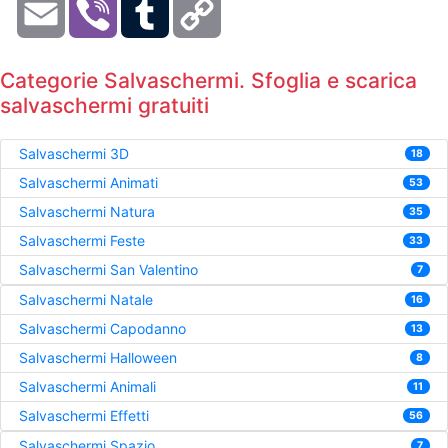
Email
Viber
Tumblr
Copy
Link
Categorie Salvaschermi. Sfoglia e scarica
salvaschermi gratuiti
Salvaschermi 3D
18
Salvaschermi Animati
53
Salvaschermi Natura
35
Salvaschermi Feste
33
Salvaschermi San Valentino
7
Salvaschermi Natale
16
Salvaschermi Capodanno
13
Salvaschermi Halloween
8
Salvaschermi Animali
11
Salvaschermi Effetti
56
Salvaschermi Spazio
7