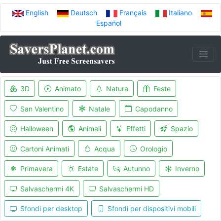
English
Deutsch
Français
Italiano
Español
3D
Animato
Natura
Feste
San Valentino
Natale
Capodanno
Halloween
Animali
Effetti
Spazio
Cartoni Animati
Acqua
Orologio
Primavera
Estate
Autunno
Inverno
Salvaschermi 4K
Salvaschermi HD
Sfondi per desktop
Sfondi per dispositivi mobili