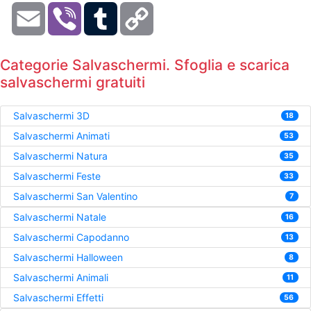
Email
Viber
Tumblr
Copy
Link
Categorie Salvaschermi. Sfoglia e scarica
salvaschermi gratuiti
Salvaschermi 3D
18
Salvaschermi Animati
53
Salvaschermi Natura
35
Salvaschermi Feste
33
Salvaschermi San Valentino
7
Salvaschermi Natale
16
Salvaschermi Capodanno
13
Salvaschermi Halloween
8
Salvaschermi Animali
11
Salvaschermi Effetti
56