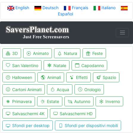
English
Deutsch
Français
Italiano
Español
3D
Animato
Natura
Feste
San Valentino
Natale
Capodanno
Halloween
Animali
Effetti
Spazio
Cartoni Animati
Acqua
Orologio
Primavera
Estate
Autunno
Inverno
Salvaschermi 4K
Salvaschermi HD
Sfondi per desktop
Sfondi per dispositivi mobili