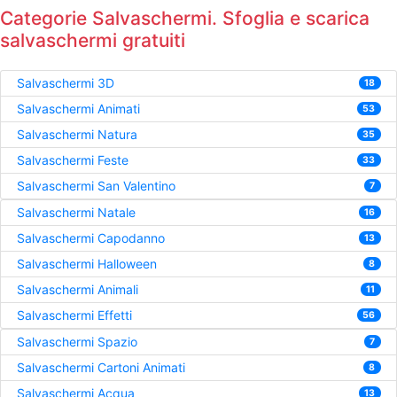
Categorie Salvaschermi. Sfoglia e scarica
salvaschermi gratuiti
Salvaschermi 3D
18
Salvaschermi Animati
53
Salvaschermi Natura
35
Salvaschermi Feste
33
Salvaschermi San Valentino
7
Salvaschermi Natale
16
Salvaschermi Capodanno
13
Salvaschermi Halloween
8
Salvaschermi Animali
11
Salvaschermi Effetti
56
Salvaschermi Spazio
7
Salvaschermi Cartoni Animati
8
Salvaschermi Acqua
13