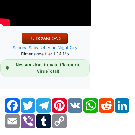
DOWNLOAD
Scarica Salvaschermo Night City
Dimensione file: 1.34 Mb
Nessun virus trovato (Rapporto
VirusTotal)
Facebook
Twitter
Telegram
Pinterest
VK
WhatsApp
Reddit
Li
Email
Viber
Tumblr
Copy
Link